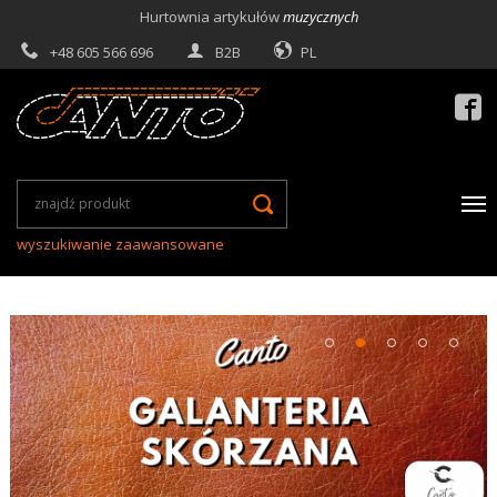
Hurtownia artykułów
muzycznych
+48 605 566 696
B2B
PL

wyszukiwanie zaawansowane