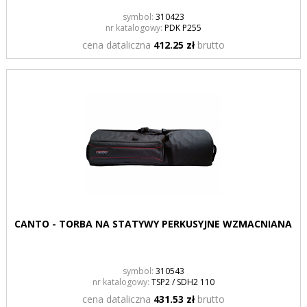
symbol:
310423
nr katalogowy:
PDK P255
cena dataliczna
412.25 zł
brutto
CANTO - TORBA NA STATYWY PERKUSYJNE WZMACNIANA
symbol:
310543
nr katalogowy:
TSP2 / SDH2 110
cena dataliczna
431.53 zł
brutto