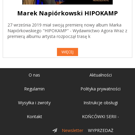
Marek Napiórkowski HIPOKAMP
27 września 2019 miał swoją premierę nowy album Marka
Napiórkowskiego "HIPOKAMP" - Wydawnictwo Agora Wraz z
premierą albumu artysta rozpoczął trasę k
WIĘCEJ
O nas
Aktualności
Regulamin
Polityka prywatności
Wysyłka i zwroty
Instrukcje obsługi
Kontakt
KOŃCÓWKI SERII -
Newsletter
WYPRZEDAŻ