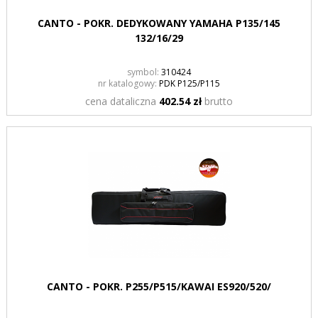
CANTO - POKR. DEDYKOWANY YAMAHA P135/145
132/16/29
symbol:
310424
nr katalogowy:
PDK P125/P115
cena dataliczna
402.54 zł
brutto
CANTO - POKR. P255/P515/KAWAI ES920/520/