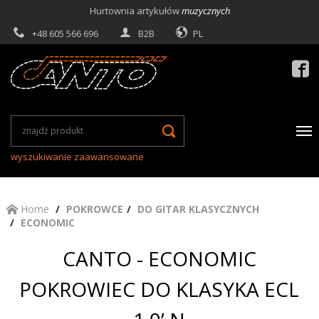
Hurtownia artykułów
muzycznych
+48 605 566 696
B2B
PL

wyszukiwanie zaawansowane
Home
POKROWCE
DO GITAR KLASYCZNYCH
ECONOMIC
CANTO - ECONOMIC
POKROWIEC DO KLASYKA ECL