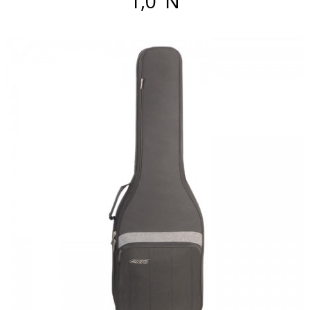
1,0’ N