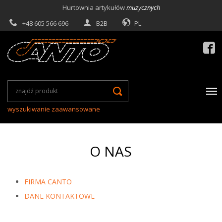
Hurtownia artykułów
muzycznych
+48 605 566 696
B2B
PL

wyszukiwanie zaawansowane
O NAS
FIRMA CANTO
DANE KONTAKTOWE