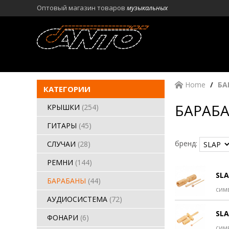
Оптовый магазин товаров
музыкальных
Home
БА
КАТЕГОРИИ
БАРАБА
КРЫШКИ
(254)
ГИТАРЫ
(45)
бренд:
СЛУЧАИ
(28)
РЕМНИ
(144)
SLA
БАРАБАНЫ
(44)
сим
АУДИОСИСТЕМА
(72)
SL
ФОНАРИ
(6)
сим