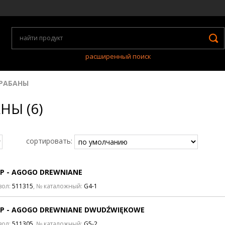
расширенный поиск
РАБАНЫ
НЫ (6)
сортировать:
P - AGOGO DREWNIANE
вол:
511315
, № каталожный:
G4-1
AP - AGOGO DREWNIANE DWUDŹWIĘKOWE
вол:
511305
, № каталожный:
G5-2