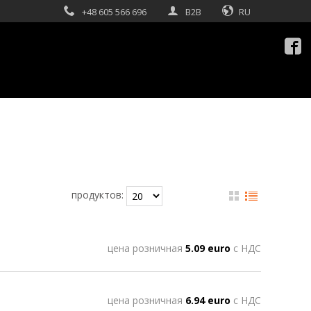
+48 605 566 696
B2B
RU

продуктов:
цена розничная
5.09 euro
с НДС
цена розничная
6.94 euro
с НДС