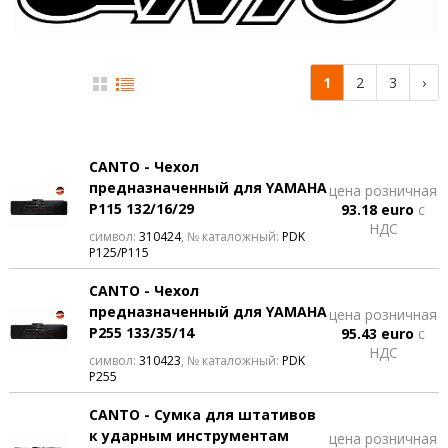
1
2
3
›
CANTO - Чехол
предназначенный для YAMAHA
цена розничная
P115 132/16/29
93.18 euro
с
НДС
символ:
310424
, № каталожный:
PDK
P125/P115
CANTO - Чехол
предназначенный для YAMAHA
цена розничная
P255 133/35/14
95.43 euro
с
НДС
символ:
310423
, № каталожный:
PDK
P255
CANTO - Сумка для штативов
к ударным инструментам
цена розничная