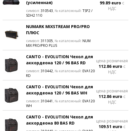
(усиленная)
99.89 euro
с
НДС
символ:
310543
, № каталожный:
TSP2 /
SDH2 110
NUMARK MIXSTREAM PRO/PRO
ПЛЮС
символ:
311305
, № каталожный:
NUM
MIX PRO/PRO PLUS
CANTO - EVOLUTION Чехол для
цена розничная
аккордеона 120 / 96 BAS RD
112.86 euro
с
символ:
310442
, № каталожный:
EVA120
НДС
RD
CANTO - EVOLUTION Чехол для
цена розничная
аккордеона 120 / 96 BAS WH
112.86 euro
с
символ:
310441
, № каталожный:
EVA120
НДС
WH
CANTO - EVOLUTION Чехол для
цена розничная
аккордеона 80 BAS RD
109.51 euro
с