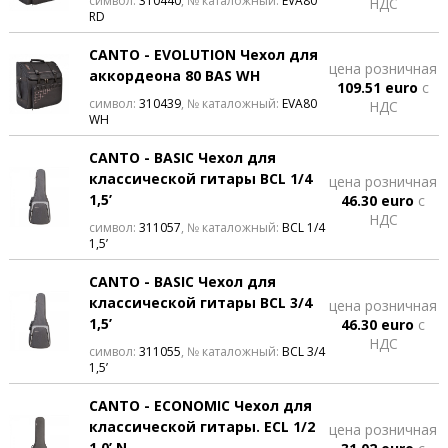
символ:
310440
, № каталожный:
EVA80
НДС
RD
CANTO - EVOLUTION Чехол для
цена розничная
аккордеона 80 BAS WH
109.51 euro
с
символ:
310439
, № каталожный:
EVA80
НДС
WH
CANTO - BASIC Чехол для
классической гитары BCL 1/4
цена розничная
1,5’
46.30 euro
с
НДС
символ:
311057
, № каталожный:
BCL 1/4
1,5’
CANTO - BASIC Чехол для
классической гитары BCL 3/4
цена розничная
1,5’
46.30 euro
с
НДС
символ:
311055
, № каталожный:
BCL 3/4
1,5’
CANTO - ECONOMIC Чехол для
классической гитары. ECL 1/2
цена розничная
1,0’ N