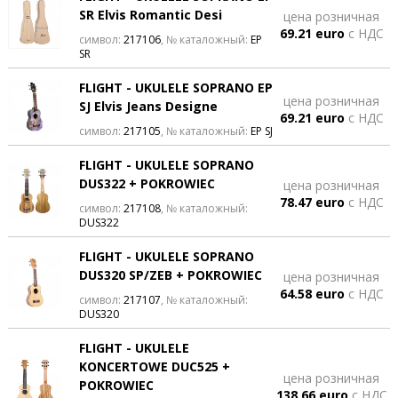
SR Elvis Romantic Desi
цена розничная
69.21 euro
с НДС
символ:
217106
, № каталожный:
EP
SR
FLIGHT - UKULELE SOPRANO EP
цена розничная
SJ Elvis Jeans Designe
69.21 euro
с НДС
символ:
217105
, № каталожный:
EP SJ
FLIGHT - UKULELE SOPRANO
DUS322 + POKROWIEC
цена розничная
78.47 euro
с НДС
символ:
217108
, № каталожный:
DUS322
FLIGHT - UKULELE SOPRANO
DUS320 SP/ZEB + POKROWIEC
цена розничная
64.58 euro
с НДС
символ:
217107
, № каталожный:
DUS320
FLIGHT - UKULELE
KONCERTOWE DUC525 +
цена розничная
POKROWIEC
138.66 euro
с НДС