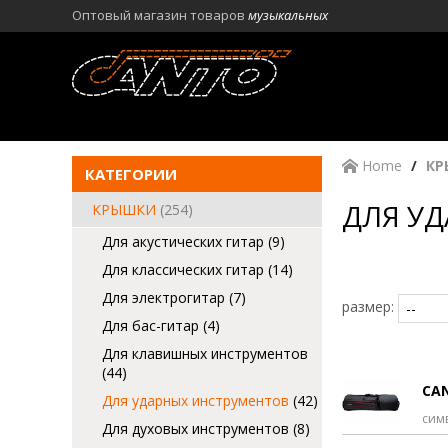
Оптовый магазин товаров
музыкальных
Home
КР
КАТЕГОРИИ
ДЛЯ УД
КРЫШКИ
(254)
Для акустических гитар
(9)
Для классических гитар
(14)
Для электрогитар
(7)
размер:
Для бас-гитар
(4)
Для клавишных инструментов
(44)
CAN
Для ударных инструментов
(42)
сим
Для духовых инструментов
(8)