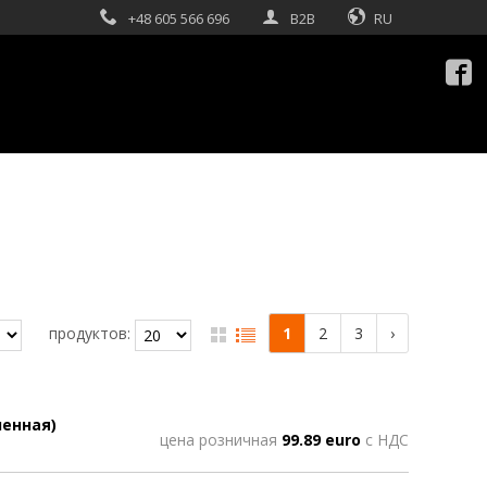
+48 605 566 696
B2B
RU

1
2
3
›
продуктов:
ленная)
цена розничная
99.89 euro
с НДС