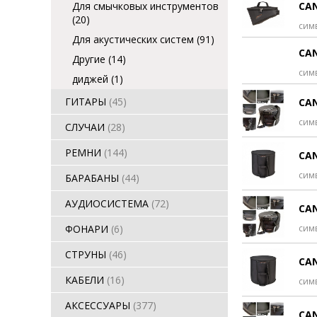
Для смычковых инструментов
CAN
(20)
сим
Для акустических систем
(91)
CAN
Другие
(14)
сим
диджей
(1)
ГИТАРЫ
(45)
CAN
сим
СЛУЧАИ
(28)
РЕМНИ
(144)
CAN
сим
БАРАБАНЫ
(44)
АУДИОСИСТЕМА
(72)
CAN
ФОНАРИ
(6)
сим
СТРУНЫ
(46)
CAN
КАБЕЛИ
(16)
сим
АКСЕССУАРЫ
(377)
CAN