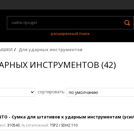
расширенный поиск
ЫШКИ
Для ударных инструментов
АРНЫХ ИНСТРУМЕНТОВ (42)
сортировать:
TO - Сумка для штативов к ударным инструментам (уси
вол:
310543
, № каталожный:
TSP2 / SDH2 110