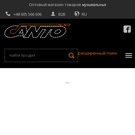
Оптовый магазин товаров
музыкальных
+48 605 566 696
B2B
RU

расширенный поиск
...