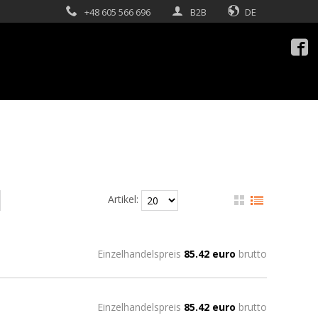
+48 605 566 696
B2B
DE

Artikel:
Einzelhandelspreis
85.42 euro
brutto
Einzelhandelspreis
85.42 euro
brutto