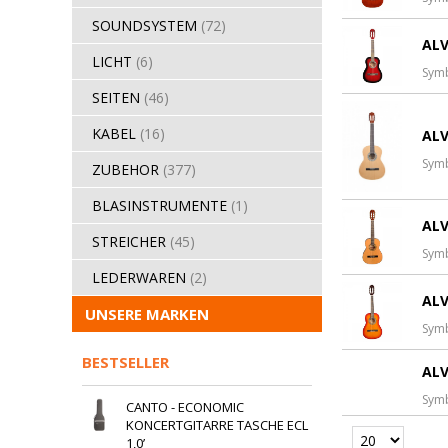
SOUNDSYSTEM
(72)
ALV
LICHT
(6)
Sym
SEITEN
(46)
KABEL
(16)
ALV
Sym
ZUBEHOR
(377)
BLASINSTRUMENTE
(1)
ALV
STREICHER
(45)
Sym
LEDERWAREN
(2)
ALV
UNSERE MARKEN
Sym
BESTSELLER
ALV
Sym
CANTO - ECONOMIC
KONCERTGITARRE TASCHE ECL
1,0’