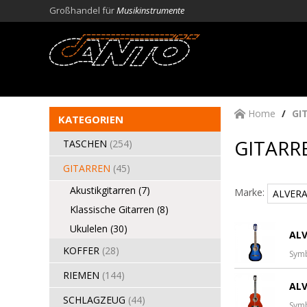
Großhandel für
Musikinstrumente
Home
GI
KATEGORIEN
GITARRE
TASCHEN
(254)
GITARREN
(45)
Akustikgitarren
(7)
Marke:
Klassische Gitarren
(8)
Ukulelen
(30)
ALV
KOFFER
(28)
Sym
RIEMEN
(144)
ALV
SCHLAGZEUG
(44)
Sym