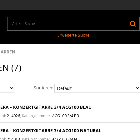
Erweiterte Suche
TARREN
N (7)
Sortieren:
ERA - KONZERTGITARRE 3/4 ACG100 BLAU
bol:
214026
, Katalognummer:
ACG100 3/4 BB
ERA - KONZERTGITARRE 3/4 ACG100 NATURAL
bol:
214013
, Katalognummer:
ACG100 3/4 NT