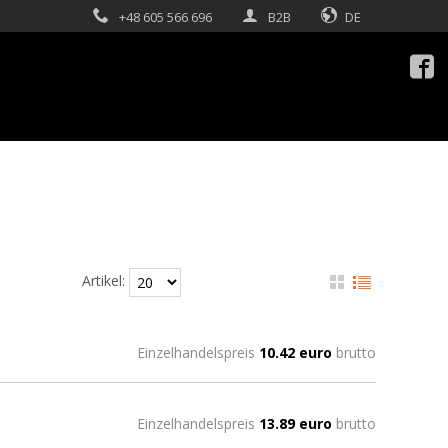
+48 605 566 696
B2B
DE

Artikel:
Einzelhandelspreis
10.42 euro
brutto
Einzelhandelspreis
13.89 euro
brutto