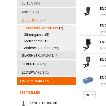
SEITEN
(46)
ENO
KABEL
(16)
Sym
ZUBEHOR
(377)
ENO
Tuner und Metrotuner
(7)
Sym
Stimmgabeln
(5)
Metronome
(10)
ENO
Anderes Zubehör
(355)
Sym
BLASINSTRUMENTE
(1)
ENO
STREICHER
(45)
Sym
LEDERWAREN
(2)
ENO
UNSERE MARKEN
Sym
BESTSELLER
CANTO - ECONOMIC