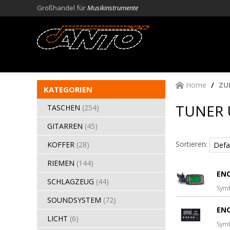
Großhandel für
Musikinstrumente
Home
ZU
KATEGORIEN
TUNER 
TASCHEN
(254)
GITARREN
(45)
Sortieren:
KOFFER
(28)
RIEMEN
(144)
ENO
SCHLAGZEUG
(44)
Sym
SOUNDSYSTEM
(72)
ENO
LICHT
(6)
Sym