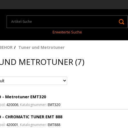
Erweiterte Suche
BEHOR
Tuner und Metrotuner
UND METROTUNER (7)
 - Metrotuner EMT320
bol:
420006
, Katalognummer:
EMT320
 - CHROMATIC TUNER EMT 888
bol:
420001
, Katalognummer:
EMT888