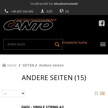
Großhandel für
Musikinstrumente
+48 605 566 696
B2B
DE

Erweiterte Suche
Home
SEITEN
Andere Seiten
ANDERE SEITEN (15)
DADI - SINGLE STRING A2