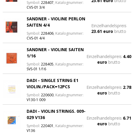
23.61 euro
brutto
Symbol:
228407
, Katalognummer:
CVS-01 3/4
SANDNER - VIOLINE PERLON
SAITEN 4/4
Einzelhandelspreis
23.61 euro
brutto
Symbol:
228406
, Katalognummer:
CVS-01 4/4
SANDNER - VIOLINE SAITEN
1/16
Einzelhandelspreis
4.40
euro
brutto
Symbol:
228405
, Katalognummer:
SVS-01 1/16
DADI - SINGLE STRING E1
VIOLIN./PACK=12PCS
Einzelhandelspreis
2.78
euro
brutto
Symbol:
220600
, Katalognummer:
V130-1 009
DADI - VIOLIN STRINGS. 009-
029 V136
Einzelhandelspreis
6.71
euro
brutto
Symbol:
220401
, Katalognummer:
V136