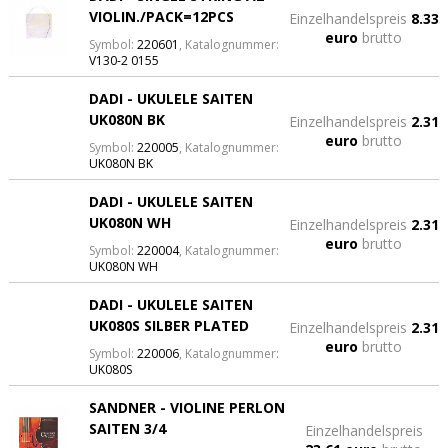
VIOLIN./PACK=12PCS
Einzelhandelspreis
8.33
euro
brutto
Symbol:
220601
, Katalognummer:
V130-2 0155
DADI - UKULELE SAITEN
UK080N BK
Einzelhandelspreis
2.31
euro
brutto
Symbol:
220005
, Katalognummer:
UK080N BK
DADI - UKULELE SAITEN
UK080N WH
Einzelhandelspreis
2.31
euro
brutto
Symbol:
220004
, Katalognummer:
UK080N WH
DADI - UKULELE SAITEN
UK080S SILBER PLATED
Einzelhandelspreis
2.31
euro
brutto
Symbol:
220006
, Katalognummer:
UK080S
SANDNER - VIOLINE PERLON
SAITEN 3/4
Einzelhandelspreis