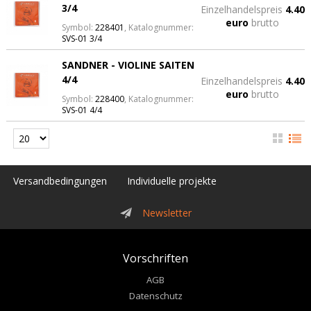
3/4
Einzelhandelspreis
4.40
euro
brutto
Symbol:
228401
, Katalognummer:
SVS-01 3/4
SANDNER - VIOLINE SAITEN
4/4
Einzelhandelspreis
4.40
euro
brutto
Symbol:
228400
, Katalognummer:
SVS-01 4/4
Versandbedingungen
Individuelle projekte
Newsletter
Vorschriften
AGB
Datenschutz