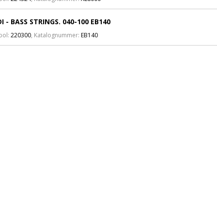
I - BASS STRINGS. 040-100 EB140
bol:
220300
, Katalognummer:
EB140