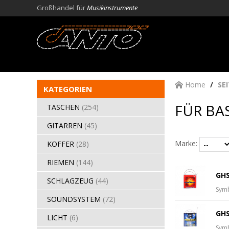
Großhandel für
Musikinstrumente
Home
SE
KATEGORIEN
FÜR BA
TASCHEN
(254)
GITARREN
(45)
Marke:
KOFFER
(28)
RIEMEN
(144)
GHS
SCHLAGZEUG
(44)
Sym
SOUNDSYSTEM
(72)
GHS
LICHT
(6)
Sym