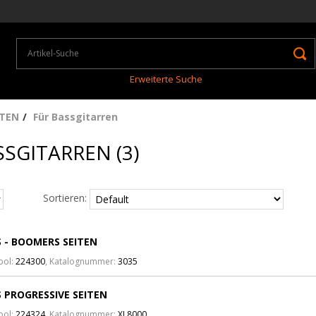
Erweiterte Suche
ITEN
Für Bassgitarren
SSGITARREN (3)
Sortieren:
 - BOOMERS SEITEN
bol:
224300
, Katalognummer:
3035
 PROGRESSIVE SEITEN
bol:
224324
, Katalognummer:
XL8000