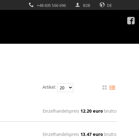
+48 605 566 696
B2B
DE

Artikel:
Einzelhandelspreis
12.20 euro
brutto
Einzelhandelspreis
13.47 euro
brutto