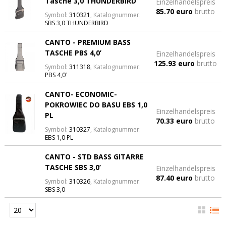
Tasche 3,0 THUNDERBIRD
Einzelhandelspreis
85.70 euro
brutto
Symbol:
310321
, Katalognummer:
SBS 3,0 THUNDERBIRD
CANTO - PREMIUM BASS
TASCHE PBS 4,0’
Einzelhandelspreis
125.93 euro
brutto
Symbol:
311318
, Katalognummer:
PBS 4,0’
CANTO- ECONOMIC-
POKROWIEC DO BASU EBS 1,0
Einzelhandelspreis
PL
70.33 euro
brutto
Symbol:
310327
, Katalognummer:
EBS 1,0 PL
CANTO - STD BASS GITARRE
TASCHE SBS 3,0’
Einzelhandelspreis
87.40 euro
brutto
Symbol:
310326
, Katalognummer:
SBS 3,0