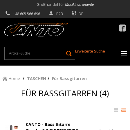
Großhandel für
Musikinstrumente
+48 605 566 696
B2B
DE

Erweiterte Suche
Home
TASCHEN
Für Bassgitarren
FÜR BASSGITARREN (4)
CANTO - Bass Gitarre